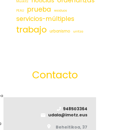
ordenanzas
noticias
Muskitz
prueba
PEAU
residuos
servicios-múltiples
trabajo
urbanismo
urritza
Contacto
ea
948503364
udala@imotz.eus
9
Beheitikoa, 37