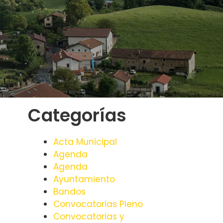
Categorías
Acta Municipal
Agenda
Agenda
Ayuntamiento
Bandos
Convocatorias Pleno
Convocatorias y