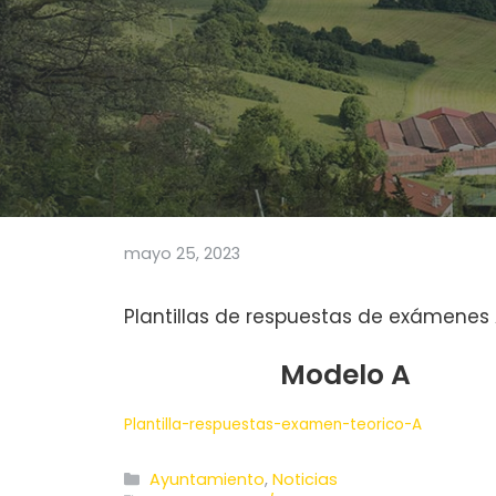
mayo 25, 2023
Plantillas de respuestas de exámenes A
Modelo A
Plantilla-respuestas-examen-teorico-A
Categorías
Ayuntamiento
,
Noticias