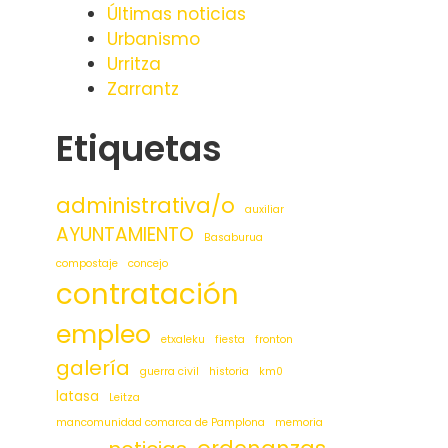
Últimas noticias
Urbanismo
Urritza
Zarrantz
Etiquetas
administrativa/o
auxiliar
AYUNTAMIENTO
Basaburua
compostaje
concejo
contratación
empleo
etxaleku
fiesta
fronton
galería
guerra civil
historia
km0
latasa
Leitza
mancomunidad comarca de Pamplona
memoria