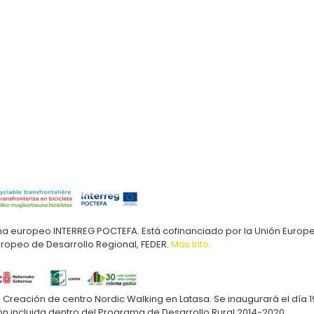
ma europeo INTERREG POCTEFA. Está cofinanciado por la Unión Europ
uropeo de Desarrollo Regional, FEDER.
Más Info.
Creación de centro Nordic Walking en Latasa. Se inaugurará el día 1
ón incluida dentro del Programa de Desarrollo Rural 2014-2020.