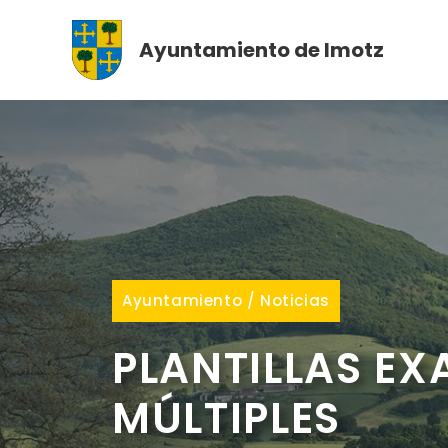
Saltar
al
Ayuntamiento de Imotz
contenido
Ayuntamiento
/
Noticias
PLANTILLAS EX
MÚLTIPLES