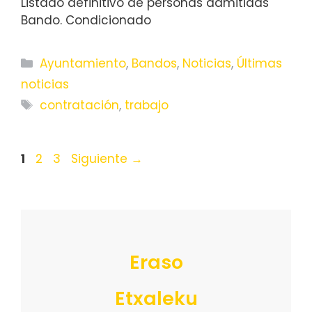
Listado definitivo de personas admitidas
Bando. Condicionado
Categorías
Ayuntamiento
,
Bandos
,
Noticias
,
Últimas
noticias
Etiquetas
contratación
,
trabajo
Página
Página
Página
1
2
3
Siguiente
→
Eraso
Etxaleku