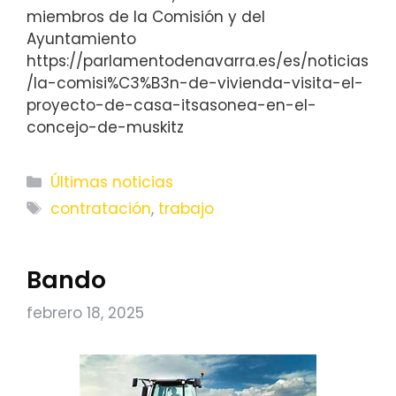
miembros de la Comisión y del
Ayuntamiento
https://parlamentodenavarra.es/es/noticias
/la-comisi%C3%B3n-de-vivienda-visita-el-
proyecto-de-casa-itsasonea-en-el-
concejo-de-muskitz
Categorías
Últimas noticias
Etiquetas
contratación
,
trabajo
Bando
febrero 18, 2025