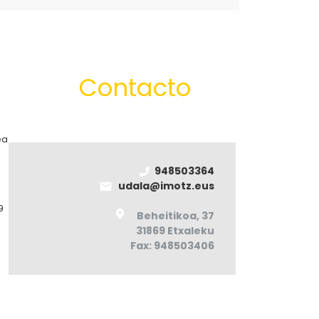
Contacto
ea
948503364
udala@imotz.eus
9
Beheitikoa, 37
31869 Etxaleku
Fax: 948503406