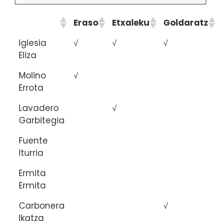
Eraso
Etxaleku
Goldaratz
Iglesia
√
√
√
Eliza
Molino
√
Errota
Lavadero
√
Garbitegia
Fuente
Iturria
Ermita
Ermita
Carbonera
√
Ikatza