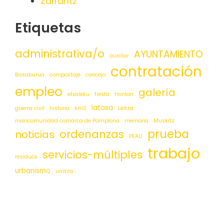
Zarrantz
Etiquetas
administrativa/o
AYUNTAMIENTO
auxiliar
contratación
Basaburua
compostaje
concejo
empleo
galería
etxaleku
fiesta
fronton
latasa
guerra civil
historia
km0
Leitza
mancomunidad comarca de Pamplona
memoria
Muskitz
prueba
ordenanzas
noticias
PEAU
trabajo
servicios-múltiples
residuos
urbanismo
urritza