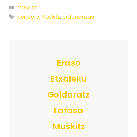
Categorías
Muskitz
Etiquetas
concejo
,
Muskitz
,
ordenanzas
Eraso
Etxaleku
Goldaratz
Latasa
Muskitz