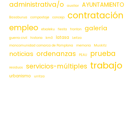
administrativa/o
AYUNTAMIENTO
auxiliar
contratación
Basaburua
compostaje
concejo
empleo
galería
etxaleku
fiesta
fronton
latasa
guerra civil
historia
km0
Leitza
mancomunidad comarca de Pamplona
memoria
Muskitz
prueba
ordenanzas
noticias
PEAU
trabajo
servicios-múltiples
residuos
urbanismo
urritza