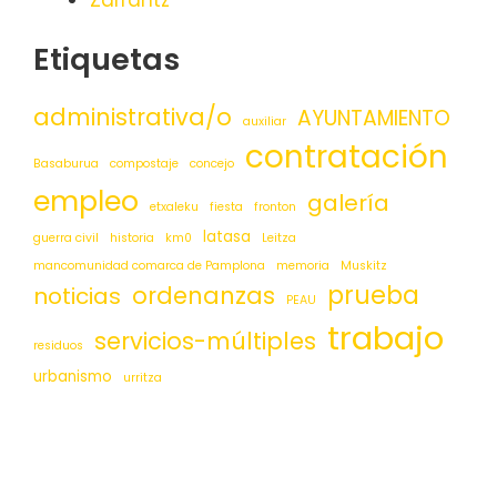
Etiquetas
administrativa/o
AYUNTAMIENTO
auxiliar
contratación
Basaburua
compostaje
concejo
empleo
galería
etxaleku
fiesta
fronton
latasa
guerra civil
historia
km0
Leitza
mancomunidad comarca de Pamplona
memoria
Muskitz
prueba
ordenanzas
noticias
PEAU
trabajo
servicios-múltiples
residuos
urbanismo
urritza