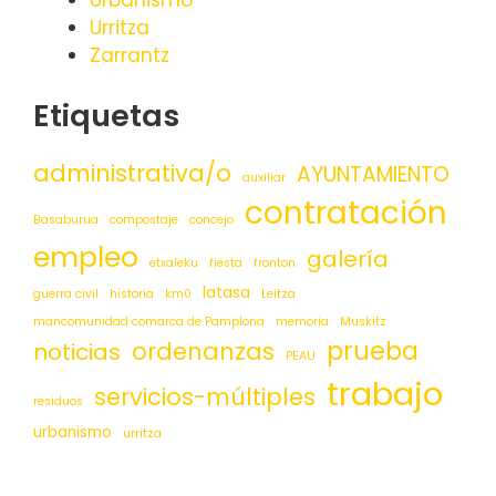
Urbanismo
Urritza
Zarrantz
Etiquetas
administrativa/o
AYUNTAMIENTO
auxiliar
contratación
Basaburua
compostaje
concejo
empleo
galería
etxaleku
fiesta
fronton
latasa
guerra civil
historia
km0
Leitza
mancomunidad comarca de Pamplona
memoria
Muskitz
prueba
ordenanzas
noticias
PEAU
trabajo
servicios-múltiples
residuos
urbanismo
urritza