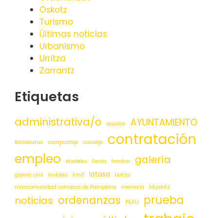
Oskotz
Turismo
Últimas noticias
Urbanismo
Urritza
Zarrantz
Etiquetas
administrativa/o
AYUNTAMIENTO
auxiliar
contratación
Basaburua
compostaje
concejo
empleo
galería
etxaleku
fiesta
fronton
latasa
guerra civil
historia
km0
Leitza
mancomunidad comarca de Pamplona
memoria
Muskitz
prueba
ordenanzas
noticias
PEAU