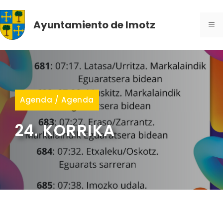
Saltar
al
Ayuntamiento de Imotz
ME
contenido
Agenda
/
Agenda
24. KORRIKA