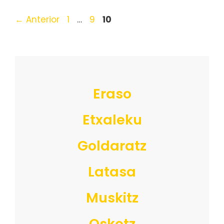
Página
Página
Página
←
Anterior
1
…
9
10
Eraso
Etxaleku
Goldaratz
Latasa
Muskitz
Oskotz