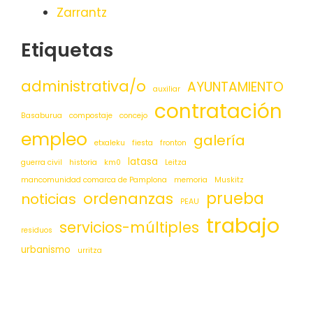
Zarrantz
Etiquetas
administrativa/o
AYUNTAMIENTO
auxiliar
contratación
Basaburua
compostaje
concejo
empleo
galería
etxaleku
fiesta
fronton
latasa
guerra civil
historia
km0
Leitza
mancomunidad comarca de Pamplona
memoria
Muskitz
prueba
ordenanzas
noticias
PEAU
trabajo
servicios-múltiples
residuos
urbanismo
urritza