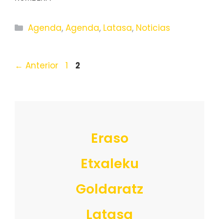
Categorías
Agenda
,
Agenda
,
Latasa
,
Noticias
Página
Página
←
Anterior
1
2
Eraso
Etxaleku
Goldaratz
Latasa