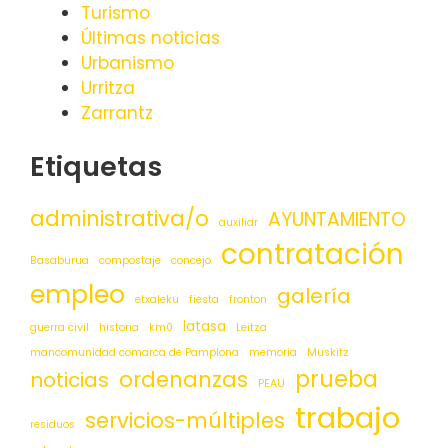
Turismo
Últimas noticias
Urbanismo
Urritza
Zarrantz
Etiquetas
administrativa/o
AYUNTAMIENTO
auxiliar
contratación
Basaburua
compostaje
concejo
empleo
galería
etxaleku
fiesta
fronton
latasa
guerra civil
historia
km0
Leitza
mancomunidad comarca de Pamplona
memoria
Muskitz
prueba
ordenanzas
noticias
PEAU
trabajo
servicios-múltiples
residuos