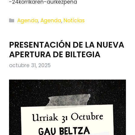
-24korrikaren-aurkezpena
Categorías
Agenda
,
Agenda
,
Noticias
PRESENTACIÓN DE LA NUEVA
APERTURA DE BILTEGIA
octubre 31, 2025