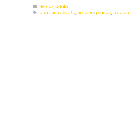
Categories
Berriak
,
Udala
Tags
administrativa/o
,
empleo
,
prueba
,
trabajo