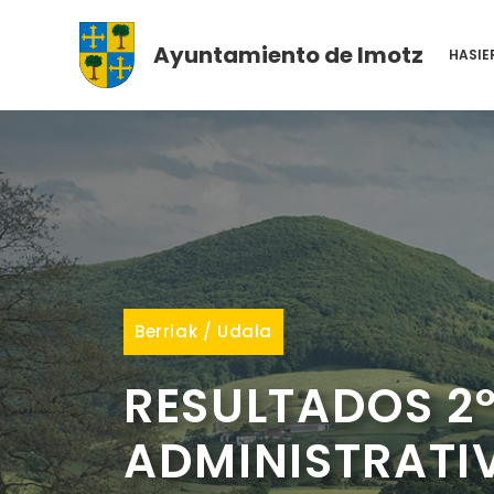
Skip
to
Ayuntamiento de Imotz
HASIE
content
Berriak
/
Udala
RESULTADOS 2º
ADMINISTRATI