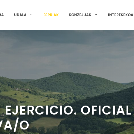
RA
UDALA
BERRIAK
KONZEJUAK
INTERESEKOA
 EJERCICIO. OFICIAL
VA/O