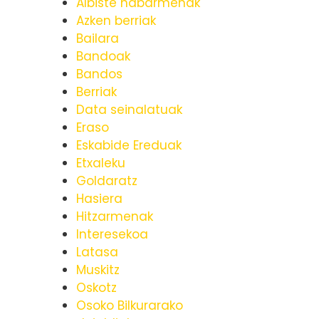
Albiste nabarmenak
Azken berriak
Bailara
Bandoak
Bandos
Berriak
Data seinalatuak
Eraso
Eskabide Ereduak
Etxaleku
Goldaratz
Hasiera
Hitzarmenak
Interesekoa
Latasa
Muskitz
Oskotz
Osoko Bilkurarako