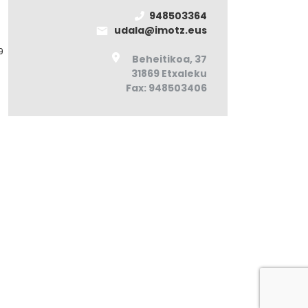
948503364
udala@imotz.eus
9
Beheitikoa, 37
31869 Etxaleku
Fax: 948503406