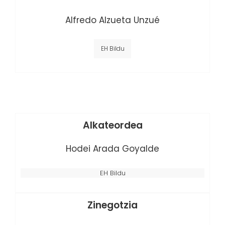
Alfredo Alzueta Unzué
EH Bildu
Alkateordea
Hodei Arada Goyalde
EH Bildu
Zinegotzia