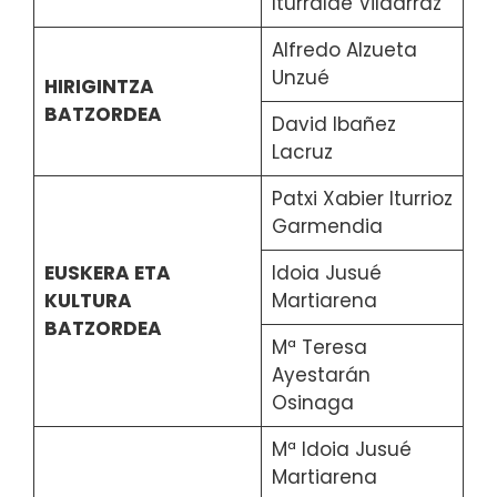
Iturralde Vildarraz
Alfredo Alzueta
Unzué
HIRIGINTZA
BATZORDEA
David Ibañez
Lacruz
Patxi Xabier Iturrioz
Garmendia
EUSKERA ETA
Idoia Jusué
KULTURA
Martiarena
BATZORDEA
Mª Teresa
Ayestarán
Osinaga
Mª Idoia Jusué
Martiarena