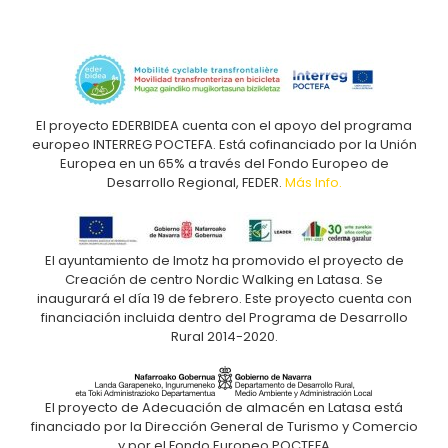
El proyecto EDERBIDEA cuenta con el apoyo del programa
europeo INTERREG POCTEFA. Está cofinanciado por la Unión
Europea en un 65% a través del Fondo Europeo de
Desarrollo Regional, FEDER.
Más Info.
El ayuntamiento de Imotz ha promovido el proyecto de
Creación de centro Nordic Walking en Latasa. Se
inaugurará el día 19 de febrero. Este proyecto cuenta con
financiación incluida dentro del Programa de Desarrollo
Rural 2014-2020.
El proyecto de Adecuación de almacén en Latasa está
financiado por la Dirección General de Turismo y Comercio
y por el Fondo Europeo POCTEFA