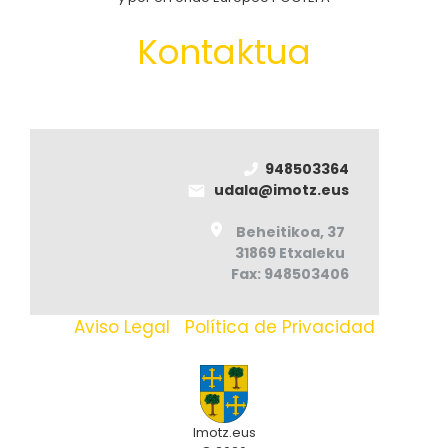
Kontaktua
948503364
udala@imotz.eus
Beheitikoa, 37
31869 Etxaleku
Fax: 948503406
Aviso Legal
|
Política de Privacidad
Imotz.eus