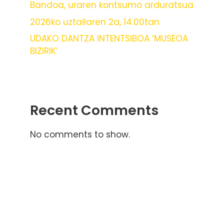
Bandoa, uraren kontsumo arduratsua
2026ko uztailaren 2a, 14.00tan
UDAKO DANTZA INTENTSIBOA ‘MUSEOA
BIZIRIK’
Recent Comments
No comments to show.