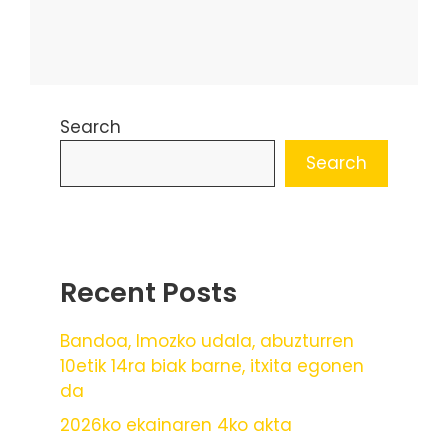
Search
Search
Recent Posts
Bandoa, Imozko udala, abuzturren
10etik 14ra biak barne, itxita egonen
da
2026ko ekainaren 4ko akta