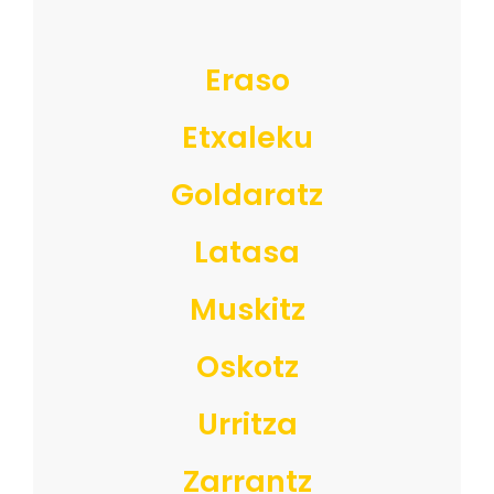
Eraso
Etxaleku
Goldaratz
Latasa
Muskitz
Oskotz
Urritza
Zarrantz