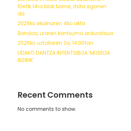
10etik 14ra biak barne, itxita egonen
da
2026ko ekainaren 4ko akta
Bandoa, uraren kontsumo arduratsua
2026ko uztailaren 2a, 14.00tan
UDAKO DANTZA INTENTSIBOA ‘MUSEOA
BIZIRIK’
Recent Comments
No comments to show.