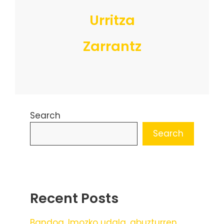
Urritza
Zarrantz
Search
Search
Recent Posts
Bandoa, Imozko udala, abuzturren