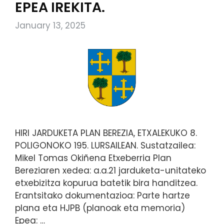
EPEA IREKITA.
January 13, 2025
HIRI JARDUKETA PLAN BEREZIA, ETXALEKUKO 8.
POLIGONOKO 195. LURSAILEAN. Sustatzailea:
Mikel Tomas Okiñena Etxeberria Plan
Bereziaren xedea: a.a.21 jarduketa-unitateko
etxebizitza kopurua batetik bira handitzea.
Erantsitako dokumentazioa: Parte hartze
plana eta HJPB (planoak eta memoria)
Epea: …