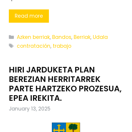
Read more
Categories
Azken berriak
,
Bandos
,
Berriak
,
Udala
Tags
contratación
,
trabajo
HIRI JARDUKETA PLAN
BEREZIAN HERRITARREK
PARTE HARTZEKO PROZESUA,
EPEA IREKITA.
January 13, 2025