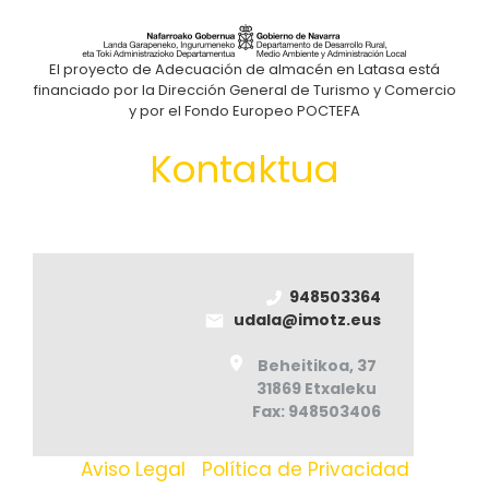
El proyecto de Adecuación de almacén en Latasa está
financiado por la Dirección General de Turismo y Comercio
y por el Fondo Europeo POCTEFA
Kontaktua
948503364
udala@imotz.eus
Beheitikoa, 37
31869 Etxaleku
Fax: 948503406
Aviso Legal
|
Política de Privacidad