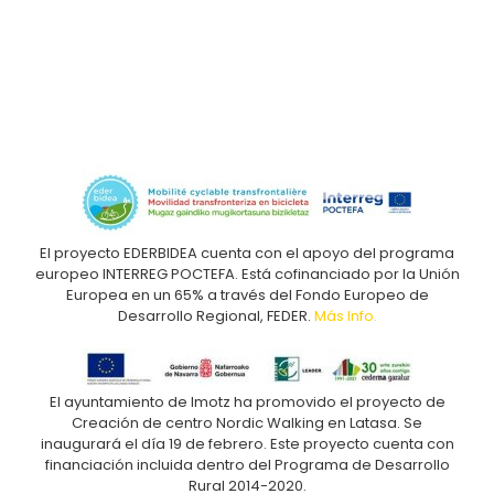
El proyecto EDERBIDEA cuenta con el apoyo del programa
europeo INTERREG POCTEFA. Está cofinanciado por la Unión
Europea en un 65% a través del Fondo Europeo de
Desarrollo Regional, FEDER.
Más Info.
El ayuntamiento de Imotz ha promovido el proyecto de
Creación de centro Nordic Walking en Latasa. Se
inaugurará el día 19 de febrero. Este proyecto cuenta con
financiación incluida dentro del Programa de Desarrollo
Rural 2014-2020.