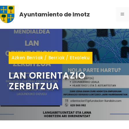
Skip
to
Ayuntamiento de Imotz
ME
content
Azken Berriak
/
Berriak
/
Etxaleku
LAN ORIENTAZIO
ZERBITZUA