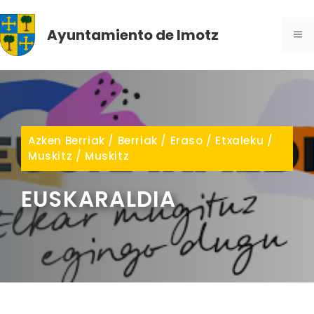
Skip
to
Ayuntamiento de Imotz
ME
content
Azken Berriak
/
Berriak
/
Eraso
/
Etxaleku
/
Muskitz
/
Muskitz
EUSKARALDIA