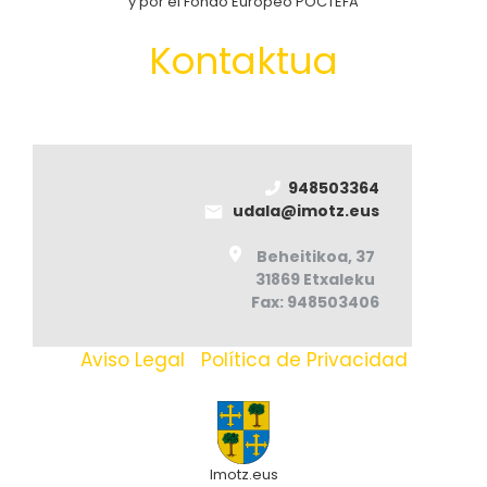
y por el Fondo Europeo POCTEFA
Kontaktua
948503364
udala@imotz.eus
Beheitikoa, 37
31869 Etxaleku
Fax: 948503406
Aviso Legal
|
Política de Privacidad
Imotz.eus