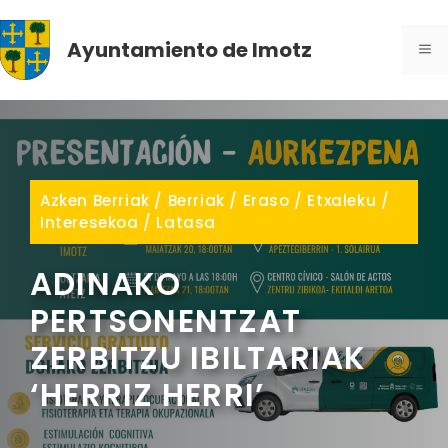
Skip
to
Ayuntamiento de Imotz
ME
content
Azken Berriak
/
Berriak
/
Eraso
/
Etxaleku
/
Interesekoa
/
Latasa
ADINAKO
PERTSONENTZAT
ZERBITZU IBILTARIAK
‘HERRIZ HERRI’