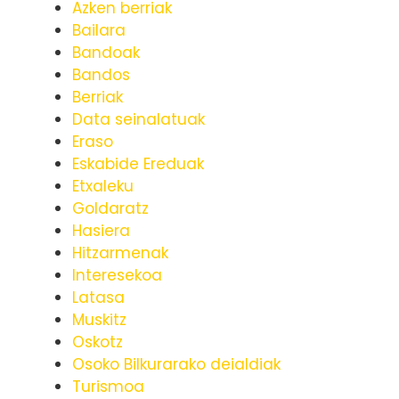
Azken berriak
Bailara
Bandoak
Bandos
Berriak
Data seinalatuak
Eraso
Eskabide Ereduak
Etxaleku
Goldaratz
Hasiera
Hitzarmenak
Interesekoa
Latasa
Muskitz
Oskotz
Osoko Bilkurarako deialdiak
Turismoa