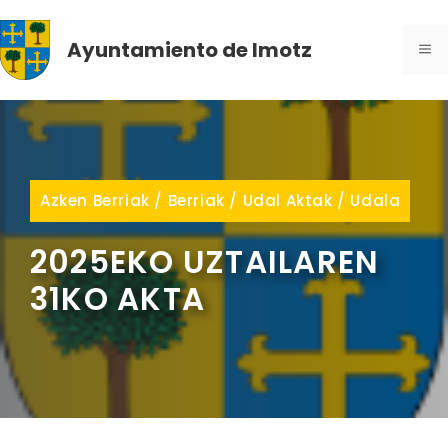
Skip
to
Ayuntamiento de Imotz
ME
content
Azken Berriak
/
Berriak
/
Udal Aktak
/
Udala
2025EKO UZTAILAREN
31KO AKTA