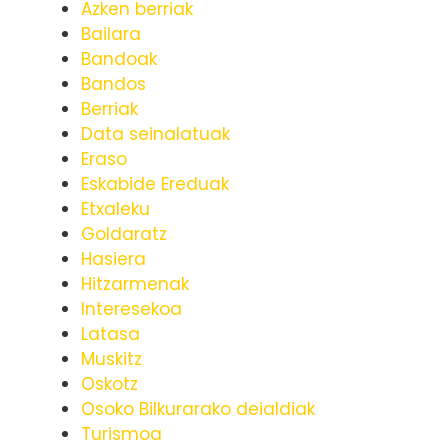
Azken berriak
Bailara
Bandoak
Bandos
Berriak
Data seinalatuak
Eraso
Eskabide Ereduak
Etxaleku
Goldaratz
Hasiera
Hitzarmenak
Interesekoa
Latasa
Muskitz
Oskotz
Osoko Bilkurarako deialdiak
Turismoa