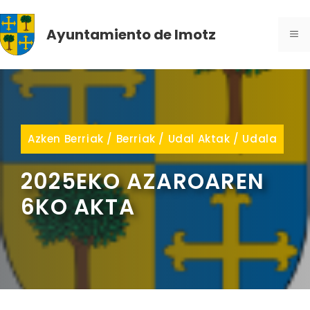
Skip
to
Ayuntamiento de Imotz
ME
content
Azken Berriak
/
Berriak
/
Udal Aktak
/
Udala
2025EKO AZAROAREN
6KO AKTA