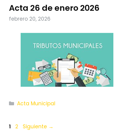
Acta 26 de enero 2026
febrero 20, 2026
Categorías
Acta Municipal
Página
Página
1
2
Siguiente
→