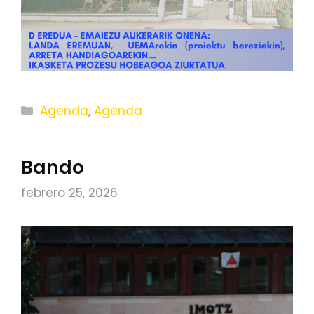
Categorías
Agenda
,
Agenda
Bando
febrero 25, 2026