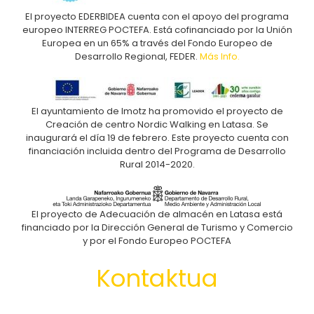
El proyecto EDERBIDEA cuenta con el apoyo del programa
europeo INTERREG POCTEFA. Está cofinanciado por la Unión
Europea en un 65% a través del Fondo Europeo de
Desarrollo Regional, FEDER.
Más Info.
El ayuntamiento de Imotz ha promovido el proyecto de
Creación de centro Nordic Walking en Latasa. Se
inaugurará el día 19 de febrero. Este proyecto cuenta con
financiación incluida dentro del Programa de Desarrollo
Rural 2014-2020.
El proyecto de Adecuación de almacén en Latasa está
financiado por la Dirección General de Turismo y Comercio
y por el Fondo Europeo POCTEFA
Kontaktua