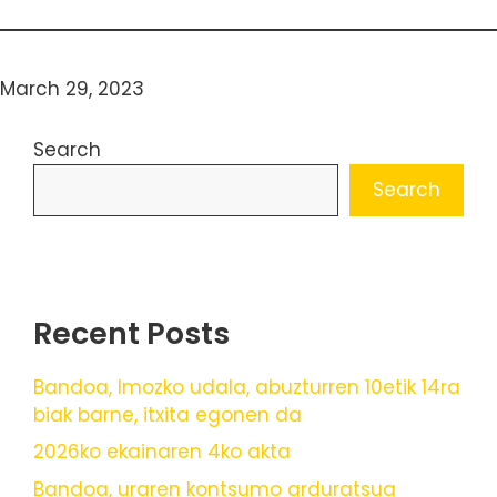
March 29, 2023
Search
Search
Recent Posts
Bandoa, Imozko udala, abuzturren 10etik 14ra
biak barne, itxita egonen da
2026ko ekainaren 4ko akta
Bandoa, uraren kontsumo arduratsua