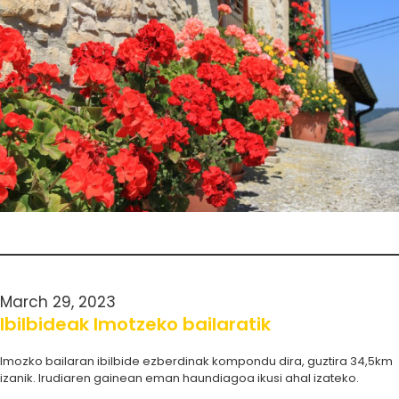
March 29, 2023
Ibilbideak Imotzeko bailaratik
Imozko bailaran ibilbide ezberdinak kompondu dira, guztira 34,5km
izanik. Irudiaren gainean eman haundiagoa ikusi ahal izateko.