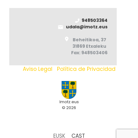
948503364
udala@imotz.eus
Beheitikoa, 37
31869 Etxaleku
Fax: 948503406
Aviso Legal
|
Política de Privacidad
Imotz.eus
© 2026
EUSK
CAST