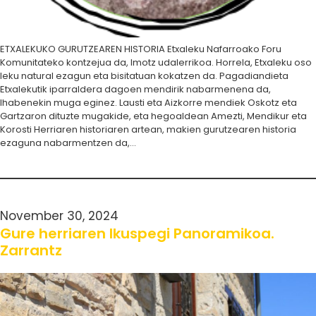
ETXALEKUKO GURUTZEAREN HISTORIA Etxaleku Nafarroako Foru
Komunitateko kontzejua da, Imotz udalerrikoa. Horrela, Etxaleku oso
leku natural ezagun eta bisitatuan kokatzen da. Pagadiandieta
Etxalekutik iparraldera dagoen mendirik nabarmenena da,
Ihabenekin muga eginez. Lausti eta Aizkorre mendiek Oskotz eta
Gartzaron dituzte mugakide, eta hegoaldean Amezti, Mendikur eta
Korosti Herriaren historiaren artean, makien gurutzearen historia
ezaguna nabarmentzen da,…
November 30, 2024
Gure herriaren Ikuspegi Panoramikoa.
Zarrantz