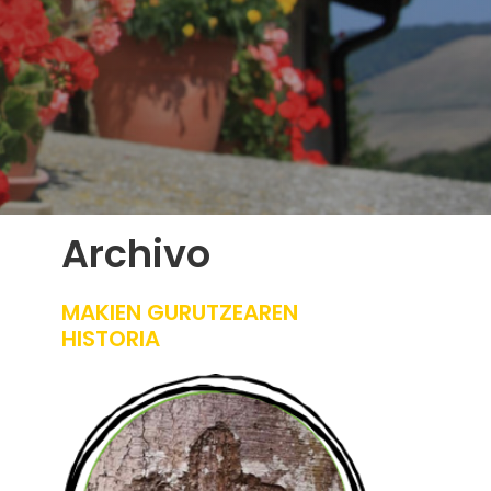
Archivo
MAKIEN GURUTZEAREN
HISTORIA