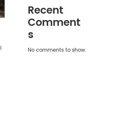
Recent
Comment
s
i
No comments to show.