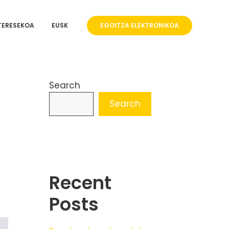
TERESEKOA
EUSK
EGOITZA ELEKTRONIKOA
Search
Search
Recent
Posts