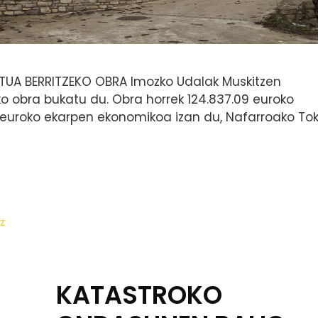
ATUA BERRITZEKO OBRA Imozko Udalak Muskitzen
eko obra bukatu du. Obra horrek 124.837.09 euroko
0 euroko ekarpen ekonomikoa izan du, Nafarroako Tok
z
KATASTROKO