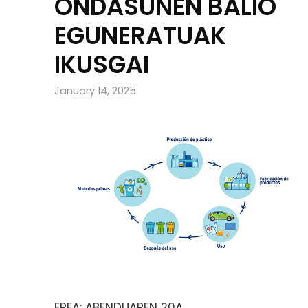
ONDASUNEN BALIO
EGUNERATUAK
IKUSGAI
January 14, 2025
EPEA: ABENDUAREN 20A