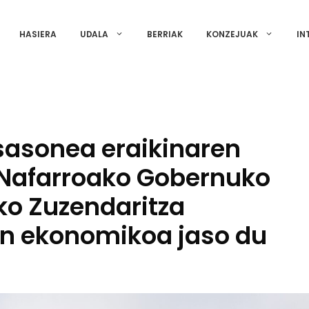
HASIERA
UDALA
BERRIAK
KONZEJUAK
IN
sasonea eraikinaren
o Nafarroako Gobernuko
ko Zuzendaritza
n ekonomikoa jaso du