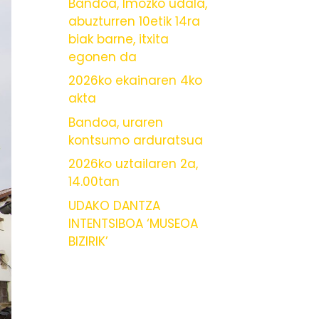
Bandoa, Imozko udala,
abuzturren 10etik 14ra
biak barne, itxita
egonen da
2026ko ekainaren 4ko
akta
Bandoa, uraren
kontsumo arduratsua
2026ko uztailaren 2a,
14.00tan
UDAKO DANTZA
INTENTSIBOA ‘MUSEOA
BIZIRIK’